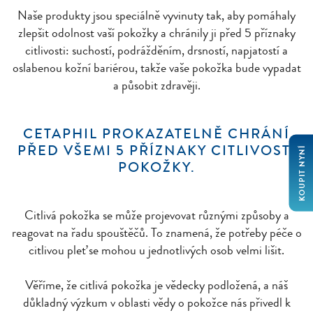
Naše produkty jsou speciálně vyvinuty tak, aby pomáhaly
zlepšit odolnost vaší pokožky a chránily ji před 5 příznaky
citlivosti: suchostí, podrážděním, drsností, napjatostí a
oslabenou kožní bariérou, takže vaše pokožka bude vypadat
a působit zdravěji.
CETAPHIL PROKAZATELNĚ CHRÁNÍ
PŘED VŠEMI 5 PŘÍZNAKY CITLIVOSTI
KOUPIT NYNÍ
POKOŽKY.
Citlivá pokožka se může projevovat různými způsoby a
reagovat na řadu spouštěčů. To znamená, že potřeby péče o
citlivou pleť se mohou u jednotlivých osob velmi lišit.
Věříme, že citlivá pokožka je vědecky podložená, a náš
důkladný výzkum v oblasti vědy o pokožce nás přivedl k