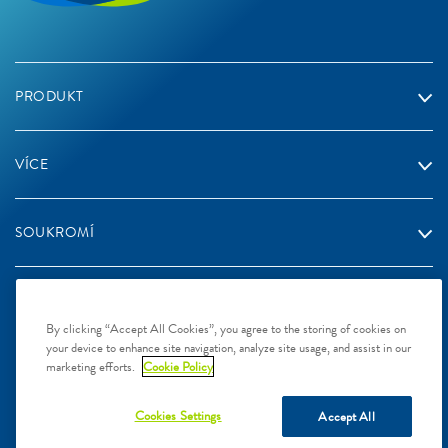
PRODUKT
VÍCE
SOUKROMÍ
By clicking “Accept All Cookies”, you agree to the storing of cookies on
your device to enhance site navigation, analyze site usage, and assist in our
2023 Galderma laboratories, L.P. Czech Republic. All rights
marketing efforts.
Cookie Policy
reserved. All trademarks are the property of their respective owners.
This site is intended for Czech Republic audiences only
Cookies Settings
Accept All