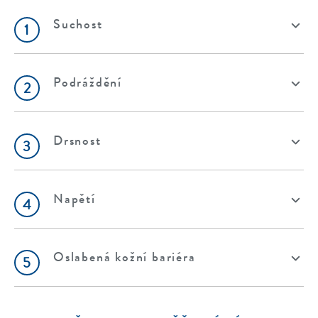
Suchost
1
Podráždění
2
Drsnost
3
Napětí
4
Oslabená kožní bariéra
5