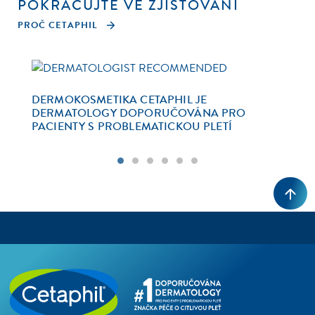
POKRAČUJTE VE ZJIŠŤOVÁNÍ
PROČ CETAPHIL
DERMOKOSMETIKA CETAPHIL JE
VĚ
DERMATOLOGY DOPORUČOVÁNA PRO
PO
PACIENTY S PROBLEMATICKOU PLETÍ