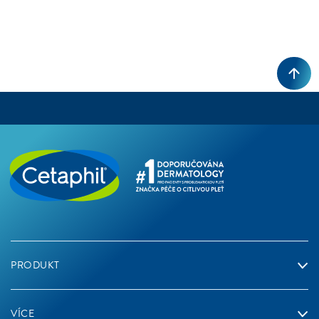
2 VÝSLEDKY
OBNOVIT
Hydratační Přípraveky
Cílená Péče
Typ Pleti
PRODUKT
VÍCE