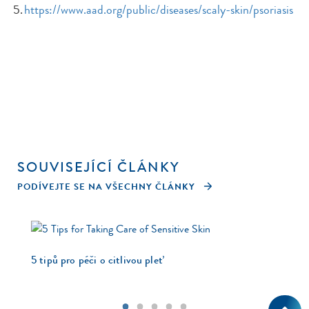
5.
https://www.aad.org/public/diseases/scaly-skin/psoriasis
SOUVISEJÍCÍ ČLÁNKY
PODÍVEJTE SE NA VŠECHNY ČLÁNKY
5 tipů pro péči o citlivou pleť
Prů