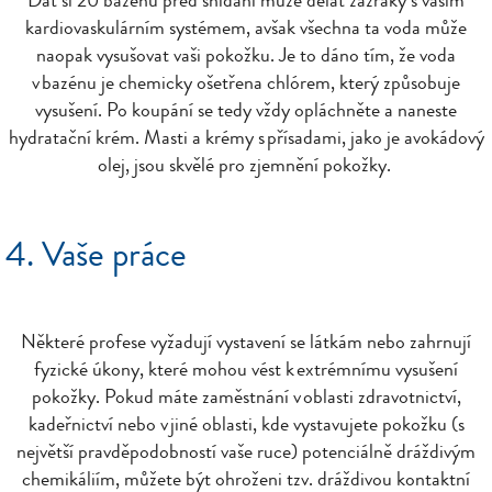
kardiovaskulárním systémem, avšak všechna ta voda může
naopak vysušovat vaši pokožku. Je to dáno tím, že voda
v bazénu je chemicky ošetřena chlórem, který způsobuje
vysušení. Po koupání se tedy vždy opláchněte a naneste
hydratační krém. Masti a krémy s přísadami, jako je avokádový
olej, jsou skvělé pro zjemnění pokožky.
4. Vaše práce
Některé profese vyžadují vystavení se látkám nebo zahrnují
fyzické úkony, které mohou vést k extrémnímu vysušení
pokožky. Pokud máte zaměstnání v oblasti zdravotnictví,
kadeřnictví nebo v jiné oblasti, kde vystavujete pokožku (s
největší pravděpodobností vaše ruce) potenciálně dráždivým
chemikáliím, můžete být ohroženi tzv. dráždivou kontaktní