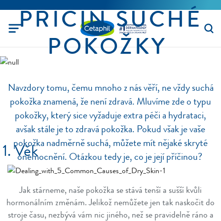
PŘÍČIN SUCHÉ
POKOŽKY
Navzdory tomu, čemu mnoho z nás věří, ne vždy suchá
pokožka znamená, že není zdravá. Mluvíme zde o typu
pokožky, který sice vyžaduje extra péči a hydrataci,
avšak stále je to zdravá pokožka. Pokud však je vaše
pokožka nadměrně suchá, můžete mít nějaké skryté
1. Věk
onemocnění. Otázkou tedy je, co je její příčinou?
Jak stárneme, naše pokožka se stává tenší a sušší kvůli
hormonálním změnám. Jelikož nemůžete jen tak naskočit do
stroje času, nezbývá vám nic jiného, než se pravidelně ráno a