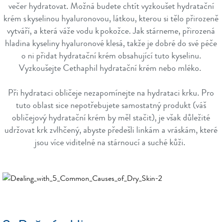
večer hydratovat. Možná budete chtít vyzkoušet hydratační
krém s kyselinou hyaluronovou, látkou, kterou si tělo přirozeně
vytváří, a která váže vodu k pokožce. Jak stárneme, přirozená
hladina kyseliny hyaluronové klesá, takže je dobré do své péče
o ni přidat hydratační krém obsahující tuto kyselinu.
Vyzkoušejte Cethaphil hydratační krém nebo mléko.
Při hydrataci obličeje nezapomínejte na hydrataci krku. Pro
tuto oblast sice nepotřebujete samostatný produkt (váš
obličejový hydratační krém by měl stačit), je však důležité
udržovat krk zvlhčený, abyste předešli linkám a vráskám, které
jsou více viditelné na stárnoucí a suché kůži.