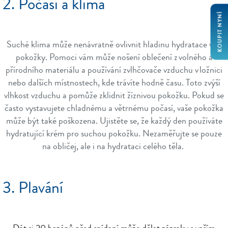
2. Počasí a klima
KOUPIT NYNÍ
Suché klima může nenávratně ovlivnit hladinu hydratace vaší
pokožky. Pomoci vám může nošení oblečení z volného a
přírodního materiálu a používání zvlhčovače vzduchu v ložnici
nebo dalších místnostech, kde trávíte hodně času. Toto zvýší
vlhkost vzduchu a pomůže zklidnit žíznivou pokožku. Pokud se
často vystavujete chladnému a větrnému počasí, vaše pokožka
může být také poškozena. Ujistěte se, že každý den používáte
hydratující krém pro suchou pokožku. Nezaměřujte se pouze
na obličej, ale i na hydrataci celého těla.
3. Plavání
Dát si 20 bazénů před snídaní může dělat zázraky s vaším