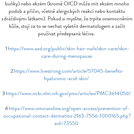
buňky) nebo ekzém (kromě OICD může mít ekzém mnoho
podob a příčin, včetně alergických reakcí nebo kontaktu
s dráždivými látkami). Pokud si myslíte, že trpíte onemocněním
kůže, stojí za to se nechat vyšetřit dermatologem a začít
používat předepsaná léčiva.
1
https://www.aad.org/public/skin-hair-nails/skin-care/skin-
care-during-menopause
2
https://www.livestrong.com/article/57045-benefits-
hyaluronic-acid-skin/
3
https://www.ncbi.nlm.nih.gov/pmc/articles/PMC3614059/
4
https://www.omicsonline.org/open-access/prevention-of-
occupational-contact-dermatitis-2165-7556-1000165.php?
aid=73550