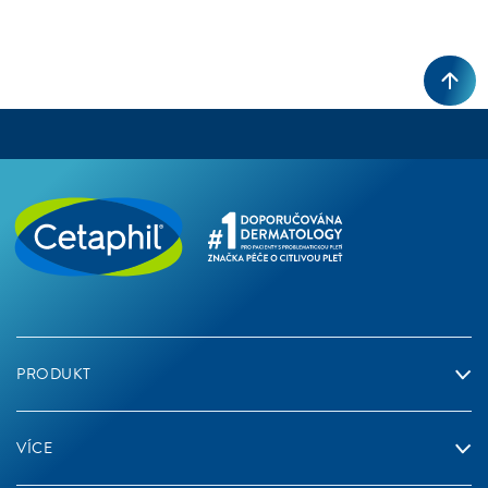
2 VÝSLEDKY
OBNOVIT
Hydratační Přípraveky
Cílená Péče
Typ Pleti
PRODUKT
VÍCE